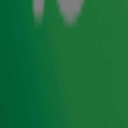
Met Radio 10 uit je speakers zing je ze allemaal mee! En
vaak kan een dansje er ook nog wel af. We vroegen jou
een video in te sturen waarin je laat zien wat het met je
doen wanneer je grootste hits aller tijden hoort. Dit zijn de
leukste inzendingen van deze week!
Stuur ook een video in
Ga jij ook uit je dak op de grootste hits aller tijden?
Kies dan snel een nummer uit de keuzelijst en stuur
jouw video in. Wie weet zie jij jezelf binnenkort terug
op televisie in de nieuwe commercial van Radio 10!
Door een video in te sturen, ga je akkoord met
de
voorwaarden.
Ontvang onze nieuwsbrief
Meld je aan voor de nieuwsbrief van Radio 10 en blijf op
de hoogte van het laatste Radio 10-nieuws.