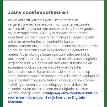
Jouw cookievoorkeuren
Wij en onze
28
partners gebruiken cookies en
vergelijkbare technieken om informatie te verzamelen
over jou als gebruiker van onze website(s), jouw gedrag
en jouw apparaten. Als je „Alle cookies accepteren”
Home
Acties
Radio 10 zenders
Radioshows
DJ's
Hitlijsten
selecteert, worden trackingtechnologieën ingeschakeld
Radio luisteren
om onze advertenties en content te kunnen
personaliseren, onze producten en diensten te verbeteren
Volg Radio 10
en om de prestaties van advertenties en content te
meten. Als je „Huidige keuze opslaan” selecteert of je
toestemming intrekt, worden deze trackingtechnologieën
uitgeschakeld. We gebruiken dan enkel functionele en
Zoeken
essentiële cookies om de website goed te laten
functioneren en veilig te houden. Je kunt dit menu op
ieder moment opnieuw openen om je keuzes te wijzigen of
Home
Online Radio Luisteren
Acties
Shows
Alle zenders
om je toestemming in te trekken door op de link Cookie-
instellingen onder aan de webpagina te klikken. Je
selecties zullen overal binnen onze Digitale Diensten
worden doorgevoerd.
Raadpleeg onze Cookieverklaring
voor meer informatie.
Bekijk hier onze Digitale
Diensten.