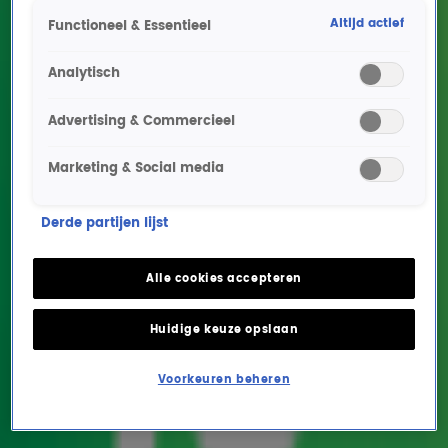
Altijd actief
Functioneel & Essentieel
Analytisch
Advertising & Commercieel
Marketing & Social media
Je kunt het zo zien, die
Derde partijen lijst
luistert naar 10: de
leukste video's van deze
Alle cookies accepteren
week
Huidige keuze opslaan
NIEUWS
3 juli 2020, 10:41
Voorkeuren beheren