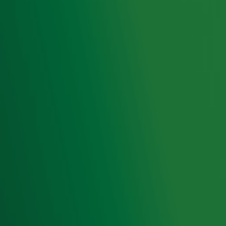
Aanmelden
Meld je aan voor onze wekelijkse nieuwsbrief met daarin
het laatste nieuws en aanbiedingen die wijzelf of in
samenwerking met onze partners organiseren. Je kunt je
op ieder moment afmelden. Zie voor meer informatie de
privacyverklaring
.
Snel naar
Home
Radiofrequenties Radio 10
Hitlijsten
Radio 10 DJ's
Radio 10 zenders
Livemuziek
Acties
Luisteren naar Radio 10
Voorwaarden
Privacyverklaring
Gebruiksvoorwaarden
Cookieverklaring