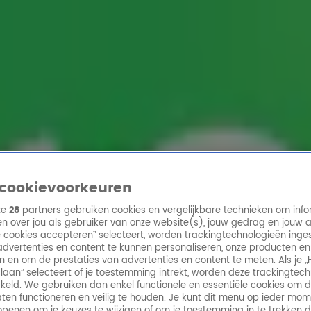
ren
cookievoorkeuren
ze
28
partners gebruiken cookies en vergelijkbare technieken om info
n over jou als gebruiker van onze website(s), jouw gedrag en jouw 
lle cookies accepteren” selecteert, worden trackingtechnologieën ing
dvertenties en content te kunnen personaliseren, onze producten en
n en om de prestaties van advertenties en content te meten. Als je „
laan” selecteert of je toestemming intrekt, worden deze trackingtec
keld. We gebruiken dan enkel functionele en essentiële cookies om 
aten functioneren en veilig te houden. Je kunt dit menu op ieder mo
penen om je keuzes te wijzigen of om je toestemming in te trekken 