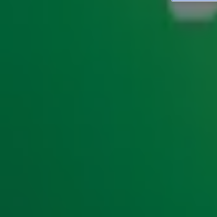
Zien! Gerard en Evelien d
NIEUWS
22 apr 2023, 09:00
Zaterdag 22 april is het World Record Store Day! Gerard en 
challenge om de winst in de platenzaak. Wie denk jij dat e