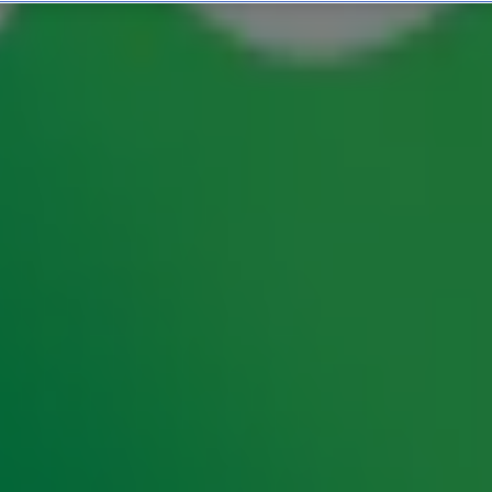
oen hilarische challenge i
Evelien strijden tegen elkaar in een hilarische
r gaat winnen? Kijk snel de video hieronder!
💪😂