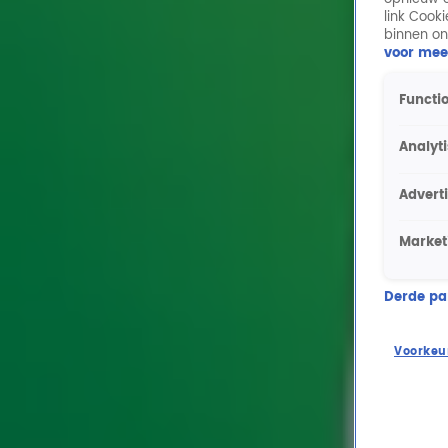
link Cook
binnen on
voor mee
Functio
Analyt
Advert
Market
Derde part
Voorkeu