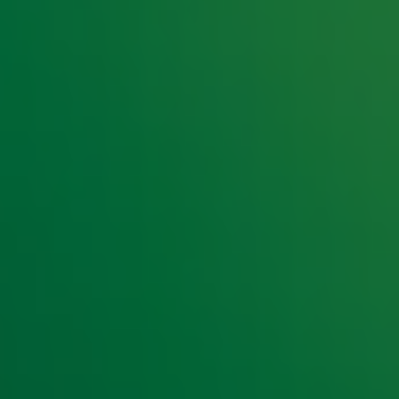
e hoogte van het laatste Radio 10-nieuws.
t laatste nieuws en aanbiedingen die wijzelf of in samenwe
klaring
.