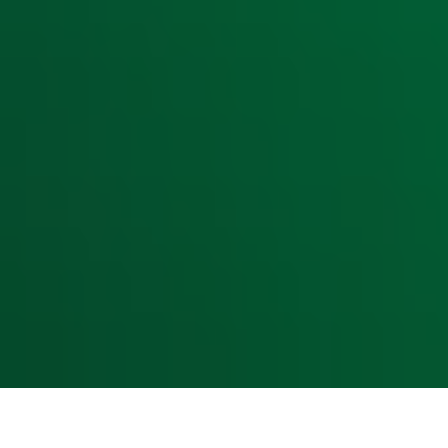
Hitlijsten
Radio 10 DJ's
Radio 10 zenders
Livemuziek
Acties
Luisteren naar Radio 10
Voorwaarden
Privacyverklaring
Gebruiksvoorwaarden
Cookieverklaring
Digitale diensten
Cookie instellingen
Adverteren
Vacatures
Publieksservice
Toegankelijkheid
Contact met de Studio
0909-300 10 10