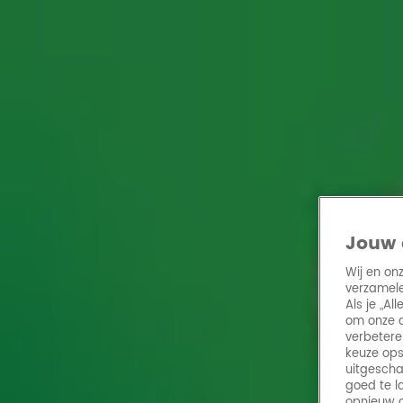
Home
Acties
Radio 10 zenders
Radioshows
DJ's
Hitlijsten
Radio luiste
Volg Radio 10
Zoeken
Jouw 
Home
Online Radio Luisteren
Acties
Shows
Alle zenders
Wij en on
verzamele
Als je „A
om onze a
verbetere
keuze ops
uitgescha
goed te l
opnieuw o