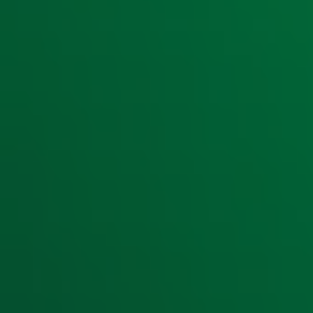
Ontvang onze nieuwsbrief
Meld je aan voor de nieuwsbrief van Radio 10 en blijf op d
Aanmelden
Meld je aan voor onze wekelijkse nieuwsbrief met daarin he
moment afmelden. Zie voor meer informatie de
privacyver
Snel naar
Home
Radiofrequenties Radio 10