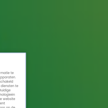
rmatie te
apparaten.
eschakeld
 diensten te
Huidige
hnologieën
de website
ment
door op de