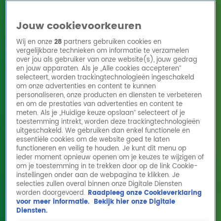
Jouw cookievoorkeuren
Wij en onze
28
partners gebruiken cookies en
vergelijkbare technieken om informatie te verzamelen
over jou als gebruiker van onze website(s), jouw gedrag
en jouw apparaten. Als je „Alle cookies accepteren”
Home
Acties
Radio 10 zenders
Radioshows
DJ's
Hitlijsten
selecteert, worden trackingtechnologieën ingeschakeld
Radio luisteren
om onze advertenties en content te kunnen
personaliseren, onze producten en diensten te verbeteren
Volg Radio 10
en om de prestaties van advertenties en content te
meten. Als je „Huidige keuze opslaan” selecteert of je
toestemming intrekt, worden deze trackingtechnologieën
uitgeschakeld. We gebruiken dan enkel functionele en
Zoeken
essentiële cookies om de website goed te laten
functioneren en veilig te houden. Je kunt dit menu op
ieder moment opnieuw openen om je keuzes te wijzigen of
Home
Online Radio Luisteren
Acties
Shows
Alle zenders
om je toestemming in te trekken door op de link Cookie-
instellingen onder aan de webpagina te klikken. Je
selecties zullen overal binnen onze Digitale Diensten
worden doorgevoerd.
Raadpleeg onze Cookieverklaring
voor meer informatie.
Bekijk hier onze Digitale
Diensten.