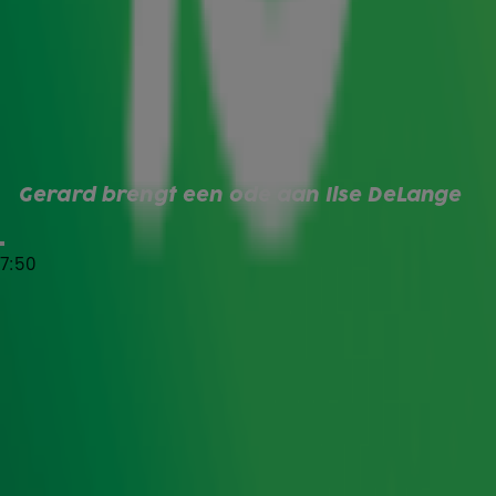
DeLange kwam haar nieuwe single Quiet brengen! En dat
is nog niet alles, want zij viert dit jaar niet haar 5e, maar
25-jarig (!) jubileum.
Om dit te vieren bracht Gerard Ekdom een ode aan 25
jaar Ilse DeLange. Van het begin van haar carrière tot aan
Tuckerville, alles komt voorbij. Bekijk het interview en de
ode hieronder:
Gerard brengt een ode aan Ilse DeLange
Quiet
7:50
Na Gerards ode is het tijd voor het nieuwe nummer van
Ilse, namelijk Quit. De zangeres vertelt dat het over een
algemeen onderwerp gaat. 'Soms wordt er zoveel
geroepen en praat iedereen door elkaar. Dan is het beter
om even stil te zijn, het te laten bezinken en het gesprek
later op te pakken wanneer mensen weer naar elkaar
luisteren', aldus Ilse bij Ekdom in de Morgen.
De zangeres heeft ervoor gekozen track bij track te