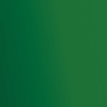
releasen in plaats van gelijk een album, deze kunnen we
ergens volgend jaar verwachten.
Volgens haar verdient elk
nummer een eigen podium en dus trakteert ze de
komende tijd op nog meer nieuwe muziek!
Luister het
nummer Quiet hieronder.
Lees ook
Twee toppers van Ilse DeLange live bij
Ekdom in de Morgen
Ontvang onze nieuwsbrief
Meld je aan voor de nieuwsbrief van Radio 10 en blijf op
de hoogte van het laatste Radio 10-nieuws.
Aanmelden
Meld je aan voor onze wekelijkse nieuwsbrief met daarin
het laatste nieuws en aanbiedingen die wijzelf of in
samenwerking met onze partners organiseren. Je kunt je
op ieder moment afmelden. Zie voor meer informatie de