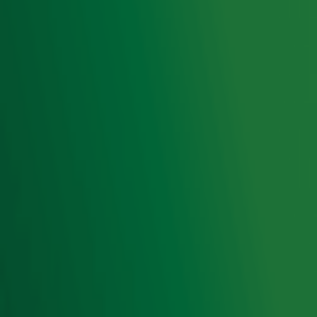
privacyverklaring
.
Snel naar
Home
Radiofrequenties Radio 10
Hitlijsten
Radio 10 DJ's
Radio 10 zenders
Livemuziek
Acties
Luisteren naar Radio 10
Voorwaarden
Privacyverklaring
Gebruiksvoorwaarden
Cookieverklaring
Digitale diensten
Cookie instellingen
Adverteren
Vacatures
Publieksservice