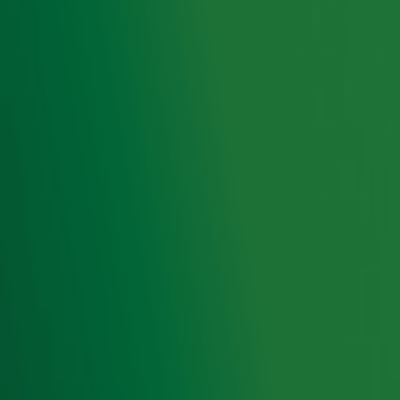
Met dit schitterende ontwerp is het team van Kabisa aan
de slag gegaan en is er gezwoegd op een heus paper.
Sinds vandaag ligt dat paper bij de internationale
emotico(n)mmissie! Het kan nog een hele poos duren,
maar de eerste grote stap is gezet.
Deze actie wordt mogelijk gemaakt door
Kabisa
Ontvang onze nieuwsbrief
Meld je aan voor de nieuwsbrief van Radio 10 en blijf op
de hoogte van het laatste Radio 10-nieuws.
Aanmelden
Meld je aan voor onze wekelijkse nieuwsbrief met daarin
het laatste nieuws en aanbiedingen die wijzelf of in