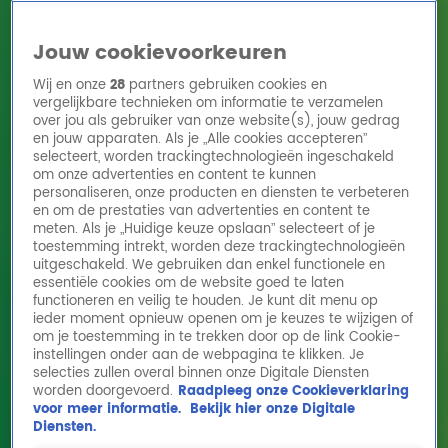
Jouw cookievoorkeuren
Wij en onze
28
partners gebruiken cookies en
vergelijkbare technieken om informatie te verzamelen
over jou als gebruiker van onze website(s), jouw gedrag
en jouw apparaten. Als je „Alle cookies accepteren”
Home
Acties
Radio 10 zenders
Radioshows
DJ's
Hitlijsten
selecteert, worden trackingtechnologieën ingeschakeld
Radio luisteren
om onze advertenties en content te kunnen
personaliseren, onze producten en diensten te verbeteren
Volg Radio 10
en om de prestaties van advertenties en content te
meten. Als je „Huidige keuze opslaan” selecteert of je
toestemming intrekt, worden deze trackingtechnologieën
uitgeschakeld. We gebruiken dan enkel functionele en
Zoeken
essentiële cookies om de website goed te laten
functioneren en veilig te houden. Je kunt dit menu op
ieder moment opnieuw openen om je keuzes te wijzigen of
Home
Online Radio Luisteren
Acties
Shows
Alle zenders
om je toestemming in te trekken door op de link Cookie-
instellingen onder aan de webpagina te klikken. Je
selecties zullen overal binnen onze Digitale Diensten
worden doorgevoerd.
Raadpleeg onze Cookieverklaring
voor meer informatie.
Bekijk hier onze Digitale
Diensten.