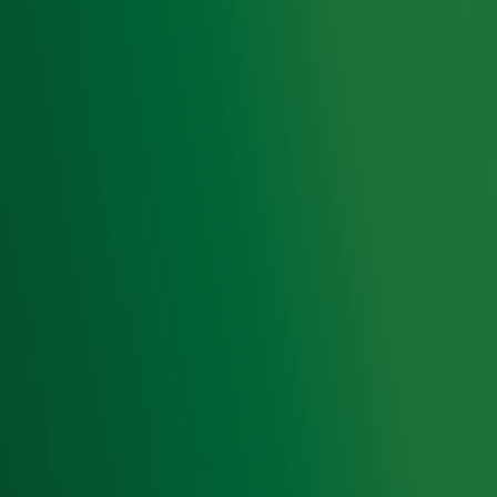
samenwerking met onze partners organiseren. Je kunt je
op ieder moment afmelden. Zie voor meer informatie de
privacyverklaring
.
Snel naar
Home
Radiofrequenties Radio 10
Hitlijsten
Radio 10 DJ's
Radio 10 zenders
Livemuziek
Acties
Luisteren naar Radio 10
Voorwaarden
Privacyverklaring
Gebruiksvoorwaarden
Cookieverklaring
Digitale diensten
Cookie instellingen
Adverteren