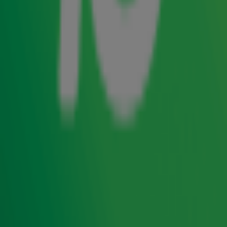
flinke stap dichterbij het moment dat we de BBQ-emoji
daadwerkelijk kunnen sturen.
Naar aanleiding van Gerards wens kwam hij in emoti-
contact met Guido Theelen, die álles weet over het
ontwerp en de ontwikkeling van emoticons. Samen met
Guido en zijn team van Kabisa is 'ie in emoti-conclaaf
gegaan om te zorgen dat de BBQ-emoji er écht komt!
Ontwerp
Guido kwam met drie ontwerpvoorstellen op de proppen
waar de luisteraars op konden stemmen. Daaruit bleek
dat dit het meest populaire ontwerp is: