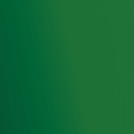
Voor zijn YouTube-kanaal dook Bart Lijdsman samen met
Edwin de wereld in van de stem die heel Nederland kent,
maar dat zelf waarschijnlijk niet door heeft...
Neem een kijkje achter de schermen!
Ontvang onze nieuwsbrief
Meld je aan voor de nieuwsbrief van Radio 10 en blijf op
de hoogte van het laatste Radio 10-nieuws.
Aanmelden
Meld je aan voor onze wekelijkse nieuwsbrief met daarin
het laatste nieuws en aanbiedingen die wijzelf of in
samenwerking met onze partners organiseren. Je kunt je
op ieder moment afmelden. Zie voor meer informatie de
privacyverklaring
.
Snel naar
Home
Radiofrequenties Radio 10