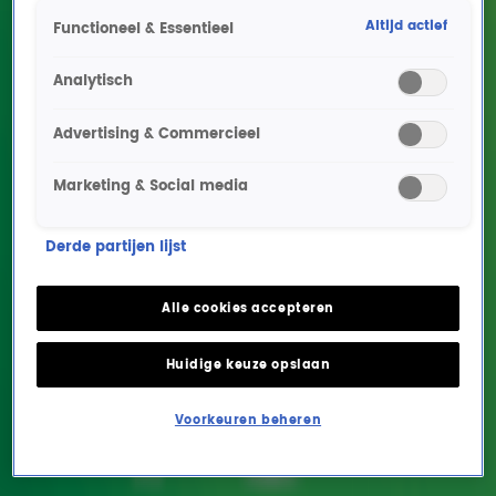
Altijd actief
Functioneel & Essentieel
Analytisch
Advertising & Commercieel
Marketing & Social media
Edwin Ouwehand over de
Derde partijen lijst
wereld van de voice-over
Alle cookies accepteren
NIEUWS
26 jan 2023, 17:53
Huidige keuze opslaan
Edwin Ouwehand is al jaren dé stem van RTL4. Daarnaast
Voorkeuren beheren
is hij radio-DJ bij Radio 10, is hij stationvoice van de
radiozender en spreekt hij talloze bedrijfsfilms,
commercials en animaties in.