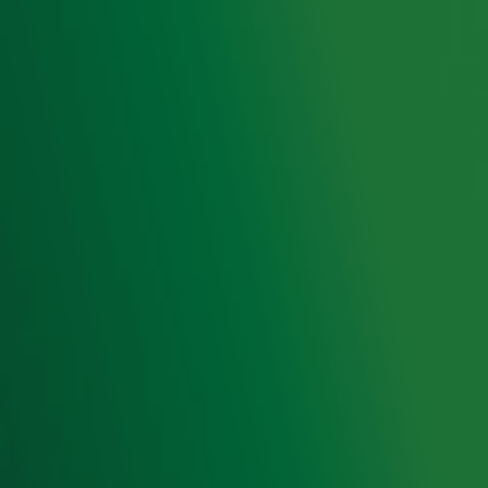
Hitlijsten
Radio 10 DJ's
Radio 10 zenders
Livemuziek
Acties
Luisteren naar Radio 10
Voorwaarden
Privacyverklaring
Gebruiksvoorwaarden
Cookieverklaring
Digitale diensten
Cookie instellingen
Adverteren
Vacatures
Publieksservice
Toegankelijkheid
Contact met de Studio
0909-300 10 10
info@radio10.nl