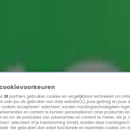
ren
cookievoorkeuren
ze
28
partners gebruiken cookies en vergelijkbare technieken om info
n over jou als gebruiker van onze website(s), jouw gedrag en jouw 
lle cookies accepteren” selecteert, worden trackingtechnologieën ing
dvertenties en content te kunnen personaliseren, onze producten en
n en om de prestaties van advertenties en content te meten. Als je „
laan” selecteert of je toestemming intrekt, worden deze trackingtec
keld. We gebruiken dan enkel functionele en essentiële cookies om 