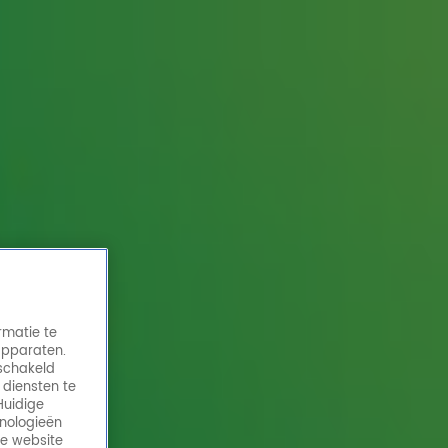
rmatie te
apparaten.
eschakeld
 diensten te
Huidige
hnologieën
de website