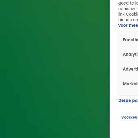
goed te l
opnieuw o
link Cook
binnen on
voor mee
Functio
Analyt
Advert
Market
Derde part
Voorkeu