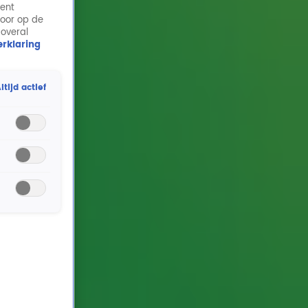
ment
door op de
 overal
rklaring
ltijd actief