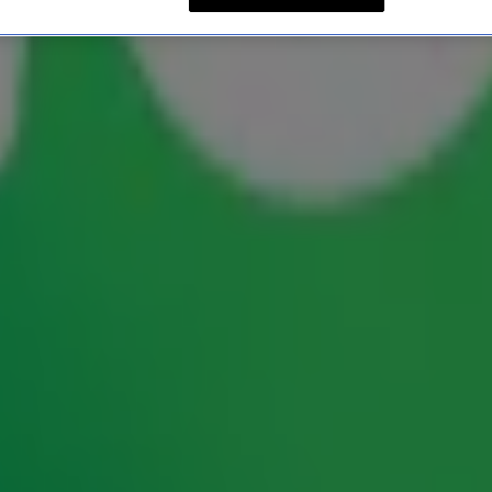
nimatiedag 2021
nimatiedag
op Radio 10. Onder leiding van radio-
rs leerden Martijn Krabbé en zijn vrouw Deborah
e Somertijd Reanimatiedag de basis van