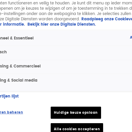
aten functioneren en veilig te houden. Je kunt dit menu op ieder mo
penen om je keuzes te wijzigen of om je toestemming in te trekken 
ie-instellingen onder aan de webpagina te klikken. Je selecties zullen
ze Digitale Diensten worden doorgevoerd.
Raadpleeg onze Cookieve
r informatie.
Bekijk hier onze Digitale Diensten.
A
neel & Essentieel
isch
ising & Commercieel
ing & Social media
ijen lijst
ren beheren
Huidige keuze opslaan
Alle cookies accepteren