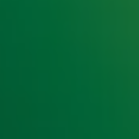
e hoogte van het laatste Radio 10-nieuws.
t laatste nieuws en aanbiedingen die wijzelf of in samenwe
klaring
.