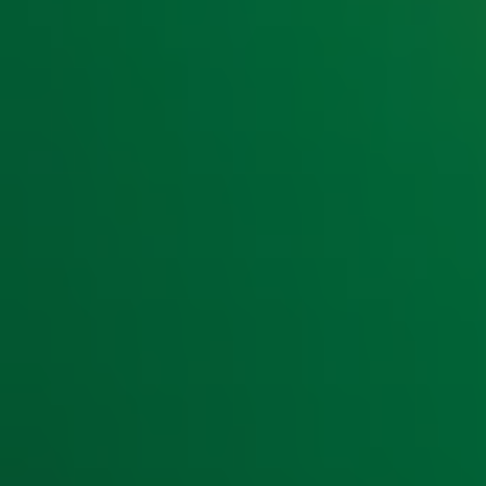
Lees ook
Meer dan 60.000 handtekeningen voor Robs
Irene Moors laat zien hoe je moet reanimer
Dit was de Somertijd Reanimatiedag 2019