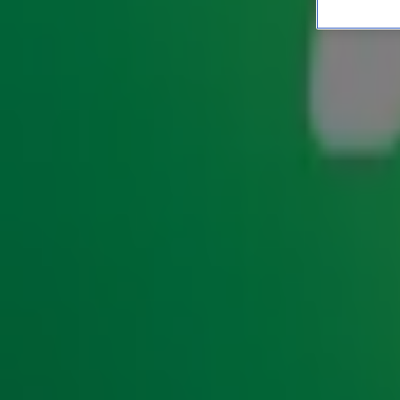
Dit was de Somertijd Rea
NIEUWS
7 juni 2021, 09:17
Zaterdag 5 juni was de derde editie van de
Somertijd Rea
dj Rob van Someren en Rode Kruis-ambassadrice Irene Moo
Krabbé en zes gezinnen in deze coronaproof-editie van d
reanimeren. Bekijk de beelden hieronder.