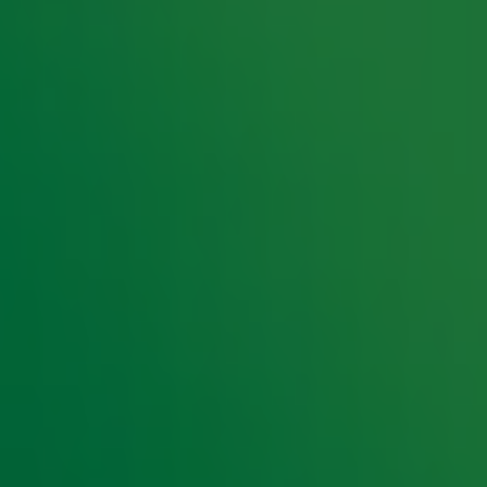
 petitie!
en!