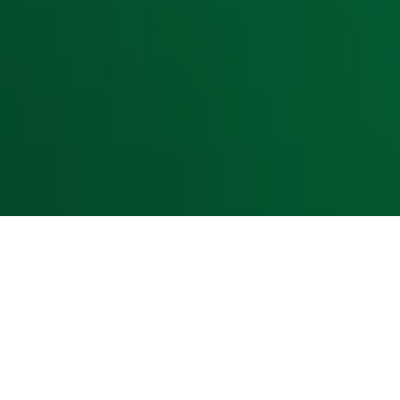
Voorwaarden
Privacyverklaring
Gebruiksvoorwaarden
Cookieverklaring
Digitale diensten
Cookie instellingen
Adverteren
Vacatures
Publieksservice
Toegankelijkheid
Contact met de Studio
0909-300 10 10
info@radio10.nl
Whatsapp met de Studio
Download de Radio 10 App
Volg Radio 10
©
2026 Talpa Network. Alle rechten voorbehouden. Geen te
Radio 10