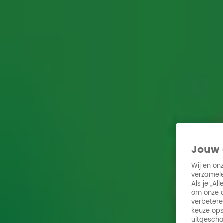
Home
Acties
Radio 10 zenders
Radioshows
DJ's
Hitlijsten
Radio luiste
Volg Radio 10
Zoeken
Home
Online Radio Luisteren
Acties
Shows
Alle zenders
Jouw 
Wij en on
verzamele
Als je „A
om onze a
verbetere
keuze ops
uitgescha