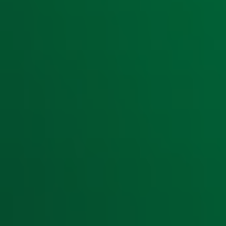
Ontvang onze nieuwsbrief
Meld je aan voor de nieuwsbrief van Radio 10 en blijf op d
Aanmelden
Meld je aan voor onze wekelijkse nieuwsbrief met daarin he
moment afmelden. Zie voor meer informatie de
privacyver
Snel naar
Home
Radiofrequenties Radio 10
Hitlijsten
Radio 10 DJ's
Radio 10 zenders
Livemuziek
Acties
Luisteren naar Radio 10