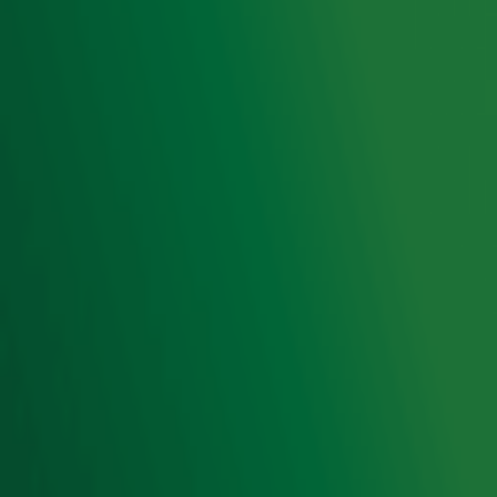
Luisteren naar Radio 10
Voorwaarden
Privacyverklaring
Gebruiksvoorwaarden
Cookieverklaring
Digitale diensten
Cookie instellingen
Adverteren
Vacatures
Publieksservice
Toegankelijkheid
Contact met de Studio
0909-300 10 10
info@radio10.nl
Whatsapp met de Studio
Download de Radio 10 App
Volg Radio 10
©
2026 Talpa Network. Alle rechten voorbehouden. Geen