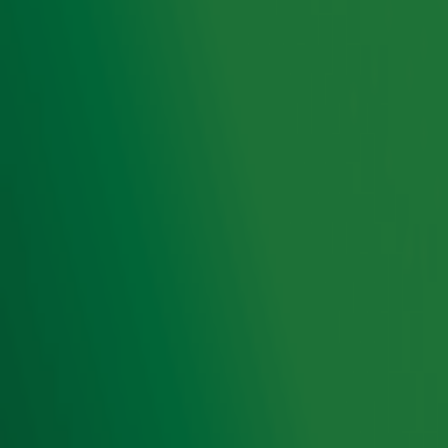
Check de video hierboven! 👆😂
Ontvang onze nieuwsbrief
Meld je aan voor de nieuwsbrief van Radio 10 en blijf op
de hoogte van het laatste Radio 10-nieuws.
Aanmelden
Meld je aan voor onze wekelijkse nieuwsbrief met daarin
het laatste nieuws en aanbiedingen die wijzelf of in
samenwerking met onze partners organiseren. Je kunt je
op ieder moment afmelden. Zie voor meer informatie de
privacyverklaring
.
Snel naar
Home
Radiofrequenties Radio 10
Hitlijsten
Radio 10 DJ's
Radio 10 zenders
Livemuziek
Acties