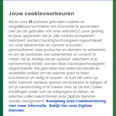
Jouw cookievoorkeuren
Wij en onze
28
partners gebruiken cookies en
vergelijkbare technieken om informatie te verzamelen
over jou als gebruiker van onze website(s), jouw gedrag
en jouw apparaten. Als je „Alle cookies accepteren”
Home
Acties
Radio 10 zenders
Radioshows
DJ's
Hitlijsten
selecteert, worden trackingtechnologieën ingeschakeld
Radio luisteren
om onze advertenties en content te kunnen
personaliseren, onze producten en diensten te verbeteren
Volg Radio 10
en om de prestaties van advertenties en content te
meten. Als je „Huidige keuze opslaan” selecteert of je
toestemming intrekt, worden deze trackingtechnologieën
uitgeschakeld. We gebruiken dan enkel functionele en
Zoeken
essentiële cookies om de website goed te laten
functioneren en veilig te houden. Je kunt dit menu op
ieder moment opnieuw openen om je keuzes te wijzigen of
Home
Online Radio Luisteren
Acties
Shows
Alle zenders
om je toestemming in te trekken door op de link Cookie-
instellingen onder aan de webpagina te klikken. Je
selecties zullen overal binnen onze Digitale Diensten
worden doorgevoerd.
Raadpleeg onze Cookieverklaring
voor meer informatie.
Bekijk hier onze Digitale
Diensten.