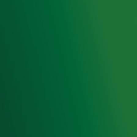
Voorwaarden
Privacyverklaring
Gebruiksvoorwaarden
Cookieverklaring
Digitale diensten
Cookie instellingen
Adverteren
Vacatures
Publieksservice
Toegankelijkheid
Contact met de Studio
0909-300 10 10
info@radio10.nl
Whatsapp met de Studio
Download de Radio 10 App
Volg Radio 10
©
2026 Talpa Network. Alle rechten voorbehouden. Geen
tekst- en datamining.