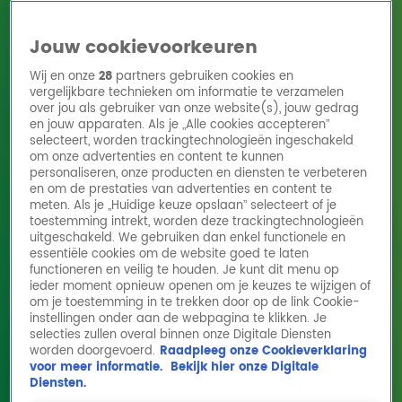
Jouw cookievoorkeuren
Wij en onze
28
partners gebruiken cookies en
vergelijkbare technieken om informatie te verzamelen
over jou als gebruiker van onze website(s), jouw gedrag
en jouw apparaten. Als je „Alle cookies accepteren”
Home
Acties
Radio 10 zenders
Radioshows
DJ's
Hitlijsten
selecteert, worden trackingtechnologieën ingeschakeld
Radio luisteren
om onze advertenties en content te kunnen
personaliseren, onze producten en diensten te verbeteren
Volg Radio 10
en om de prestaties van advertenties en content te
meten. Als je „Huidige keuze opslaan” selecteert of je
toestemming intrekt, worden deze trackingtechnologieën
uitgeschakeld. We gebruiken dan enkel functionele en
Zoeken
essentiële cookies om de website goed te laten
functioneren en veilig te houden. Je kunt dit menu op
ieder moment opnieuw openen om je keuzes te wijzigen of
Home
Online Radio Luisteren
Acties
Shows
Alle zenders
om je toestemming in te trekken door op de link Cookie-
instellingen onder aan de webpagina te klikken. Je
selecties zullen overal binnen onze Digitale Diensten
worden doorgevoerd.
Raadpleeg onze Cookieverklaring
voor meer informatie.
Bekijk hier onze Digitale
Diensten.