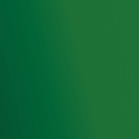
maar dan op een ander moment!
Ontvang onze nieuwsbrief
Meld je aan voor de nieuwsbrief van Radio 10 en blijf op
de hoogte van het laatste Radio 10-nieuws.
Aanmelden
Meld je aan voor onze wekelijkse nieuwsbrief met daarin
het laatste nieuws en aanbiedingen die wijzelf of in
samenwerking met onze partners organiseren. Je kunt je
op ieder moment afmelden. Zie voor meer informatie de
privacyverklaring
.
Snel naar
Home
Radiofrequenties Radio 10
Hitlijsten
Radio 10 DJ's
Radio 10 zenders
Livemuziek
Acties
Luisteren naar Radio 10