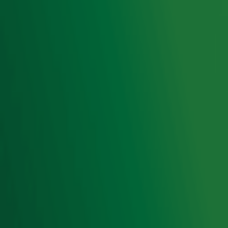
Livemuziek
Acties
Luisteren naar Radio 10
Voorwaarden
Privacyverklaring
Gebruiksvoorwaarden
Cookieverklaring
Digitale diensten
Cookie instellingen
Adverteren
Vacatures
Publieksservice
Toegankelijkheid
Contact met de Studio
0909-300 10 10
info@radio10.nl
Whatsapp met de Studio
Download de Radio 10 App