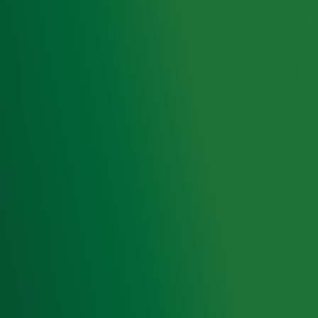
Naast eeuwige roem en de b(r)okaal, won Zazou ook een
jaar lang gratis hondenbrokken, mede mogelijk gemaakt
door Pets Place en Wellness Core.
Ontvang onze nieuwsbrief
Meld je aan voor de nieuwsbrief van Radio 10 en blijf op
de hoogte van het laatste Radio 10-nieuws.
Aanmelden
Meld je aan voor onze wekelijkse nieuwsbrief met daarin
het laatste nieuws en aanbiedingen die wijzelf of in
samenwerking met onze partners organiseren. Je kunt je
op ieder moment afmelden. Zie voor meer informatie de
privacyverklaring
.
Snel naar
Home
Radiofrequenties Radio 10
Hitlijsten
Radio 10 DJ's
Radio 10 zenders