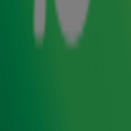
Teckel
om die felbegeerde titel: de
Zazou
Leukste Hond
van Nederland.
Het bleef tot het laatste moment REU-ze spannend. De
stemmen werden geteld en niemand minder dan *NIET
LIKKEN* Martin Gaus maakte het op vrijdagochtend 18
september bekend..... Teckel
Zazou
is de Leukste Hond van
Nederland!
Zazou
Teckel Zazou mag zich officieel de
Leukste Hond van
noemen! Een bijzondere verschijning, want
Nederland
vorig jaar is Zazou aan de dood ontsnapt na een
aanvaring met een Rottweiler. Ze overleefde het, maar
heeft aan het incident een dwarslaesie overgehouden.
Daarom zit ze in een rolstoeltje! Maar met deze rolstoel en
ondanks alles wat haar is overkomen, is Zazou nog steeds
de meest vrolijke én dus de leukste hond van Nederland!