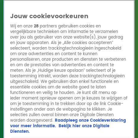
Jouw cookievoorkeuren
Wij en onze
28
partners gebruiken cookies en
vergelijkbare technieken om informatie te verzamelen
over jou als gebruiker van onze website(s), jouw gedrag
en jouw apparaten. Als je „Alle cookies accepteren”
Home
Acties
Radio 10 zenders
Radioshows
DJ's
Hitlijsten
selecteert, worden trackingtechnologieën ingeschakeld
Radio luisteren
om onze advertenties en content te kunnen
personaliseren, onze producten en diensten te verbeteren
Volg Radio 10
en om de prestaties van advertenties en content te
meten. Als je „Huidige keuze opslaan” selecteert of je
toestemming intrekt, worden deze trackingtechnologieën
uitgeschakeld. We gebruiken dan enkel functionele en
Zoeken
essentiële cookies om de website goed te laten
functioneren en veilig te houden. Je kunt dit menu op
ieder moment opnieuw openen om je keuzes te wijzigen of
Home
Online Radio Luisteren
Acties
Shows
Alle zenders
om je toestemming in te trekken door op de link Cookie-
instellingen onder aan de webpagina te klikken. Je
selecties zullen overal binnen onze Digitale Diensten
worden doorgevoerd.
Raadpleeg onze Cookieverklaring
voor meer informatie.
Bekijk hier onze Digitale
Diensten.