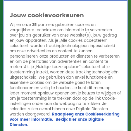
Jouw cookievoorkeuren
Wij en onze
28
partners gebruiken cookies en
vergelijkbare technieken om informatie te verzamelen
over jou als gebruiker van onze website(s), jouw gedrag
en jouw apparaten. Als je „Alle cookies accepteren”
Home
Acties
Radio 10 zenders
Radioshows
DJ's
Hitlijsten
selecteert, worden trackingtechnologieën ingeschakeld
Radio luisteren
om onze advertenties en content te kunnen
personaliseren, onze producten en diensten te verbeteren
Volg Radio 10
en om de prestaties van advertenties en content te
meten. Als je „Huidige keuze opslaan” selecteert of je
toestemming intrekt, worden deze trackingtechnologieën
uitgeschakeld. We gebruiken dan enkel functionele en
Zoeken
essentiële cookies om de website goed te laten
functioneren en veilig te houden. Je kunt dit menu op
ieder moment opnieuw openen om je keuzes te wijzigen of
Home
Online Radio Luisteren
Acties
Shows
Alle zenders
om je toestemming in te trekken door op de link Cookie-
instellingen onder aan de webpagina te klikken. Je
selecties zullen overal binnen onze Digitale Diensten
worden doorgevoerd.
Raadpleeg onze Cookieverklaring
voor meer informatie.
Bekijk hier onze Digitale
Diensten.