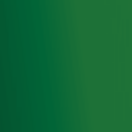
Van 27 november t/m 24 december hoorde je de
20ste editie van de
Top 4000
op Radio 10. Natuurlijk
geniet je ook de rest van het jaar van de grootste hits
aller tijden!
Zender laden...
Foto: ANP
Ontvang onze nieuwsbrief