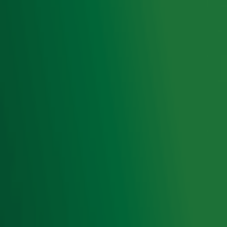
Meld je aan voor de nieuwsbrief van Radio 10 en blijf op
de hoogte van het laatste Radio 10-nieuws.
Aanmelden
Meld je aan voor onze wekelijkse nieuwsbrief met daarin
het laatste nieuws en aanbiedingen die wijzelf of in
samenwerking met onze partners organiseren. Je kunt je
op ieder moment afmelden. Zie voor meer informatie de
privacyverklaring
.
Snel naar
Home
Radiofrequenties Radio 10
Hitlijsten
Radio 10 DJ's
Radio 10 zenders
Livemuziek
Acties
Luisteren naar Radio 10
Voorwaarden
Privacyverklaring