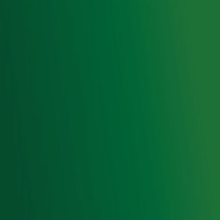
Gebruiksvoorwaarden
Cookieverklaring
Digitale diensten
Cookie instellingen
Adverteren
Vacatures
Publieksservice
Toegankelijkheid
Contact met de Studio
0909-300 10 10
info@radio10.nl
Whatsapp met de Studio
Download de Radio 10 App
Volg Radio 10
©
2026 Talpa Network. Alle rechten voorbehouden. Geen
tekst- en datamining.
Radio 10
Nu Live
De grootste hits aller tijden!