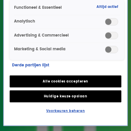
Altijd actief
Functioneel & Essentieel
Analytisch
Advertising & Commercieel
Marketing & Social media
Claude namens
Derde partijen lijst
Nederland naar het
Eurovisie Songfestival
Alle cookies accepteren
van 2025
Huidige keuze opslaan
NIEUWS
19 dec 2024, 16:10
Voorkeuren beheren