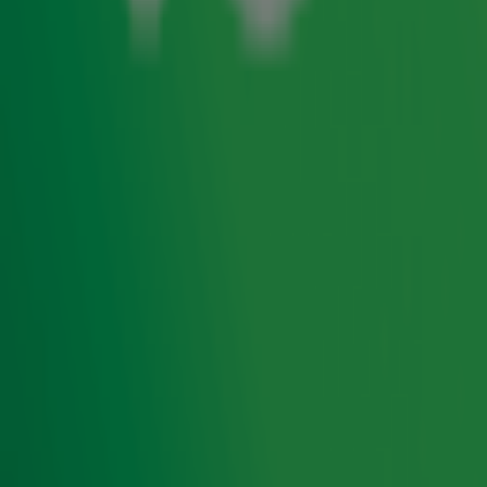
grote hit Ladada (Mon Dernier Mot), waarin hij de
Nederlandse en Franse taal combineert. Dat recept paste
hij ook toe op succesvolle opvolgers als Layla en Écoutez-
moi. Afgelopen seizoen was hij een van de deelnemers
aan het populaire tv-programma
.
Beste Zangers