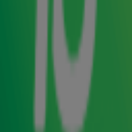
Claude is de Nederlandse inzending voor het Eurovisie
Songfestival van 2025. De zanger, bekend van
Top 4000
-
hits als Ladada (Mon Dernier Mot) en Layla, werd door de
selectiecommissie gekozen uit 331 inzendingen.
Het was na de diskwalificatie van
Joost Klein
lange tijd
onzeker of Nederland volgend jaar überhaupt zou
deelnemen aan het Eurovisie Songfestival, maar nu is dan
eindelijk duidelijk dat de 21-jarige Claude namens
Nederland zal afreizen naar het Zwitserse Basel. Het
muziekspektakel vindt van 13 tot en met 17 mei plaats in
de St. Jakobshalle. Het is de derde keer dat Zwitserland
gastheer is van het evenement. De inzending van Claude
wordt naar verwachting in maart gepresenteerd.
Claude
Claude, de artiestennaam van Claude Kiambe, werd
geboren in Congo en kwam op 13-jarige leeftijd naar
Nederland. In het najaar van 2022 brak hij door met de