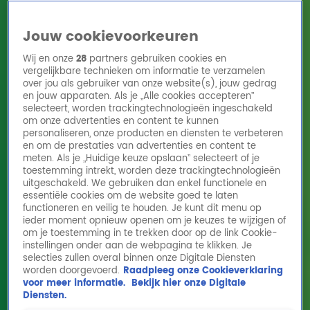
Jouw cookievoorkeuren
Wij en onze
28
partners gebruiken cookies en
vergelijkbare technieken om informatie te verzamelen
over jou als gebruiker van onze website(s), jouw gedrag
en jouw apparaten. Als je „Alle cookies accepteren”
Home
Acties
Radio 10 zenders
Radioshows
DJ's
Hitlijsten
selecteert, worden trackingtechnologieën ingeschakeld
Radio luisteren
om onze advertenties en content te kunnen
personaliseren, onze producten en diensten te verbeteren
Volg Radio 10
en om de prestaties van advertenties en content te
meten. Als je „Huidige keuze opslaan” selecteert of je
toestemming intrekt, worden deze trackingtechnologieën
uitgeschakeld. We gebruiken dan enkel functionele en
Zoeken
essentiële cookies om de website goed te laten
functioneren en veilig te houden. Je kunt dit menu op
ieder moment opnieuw openen om je keuzes te wijzigen of
Home
Online Radio Luisteren
Acties
Shows
Alle zenders
om je toestemming in te trekken door op de link Cookie-
instellingen onder aan de webpagina te klikken. Je
selecties zullen overal binnen onze Digitale Diensten
worden doorgevoerd.
Raadpleeg onze Cookieverklaring
voor meer informatie.
Bekijk hier onze Digitale
Diensten.