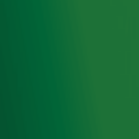
Ontvang onze nieuwsbrief
Meld je aan voor de nieuwsbrief van Radio 10 en blijf op
de hoogte van het laatste Radio 10-nieuws.
Aanmelden
Meld je aan voor onze wekelijkse nieuwsbrief met daarin
het laatste nieuws en aanbiedingen die wijzelf of in
samenwerking met onze partners organiseren. Je kunt je
op ieder moment afmelden. Zie voor meer informatie de
privacyverklaring
.
Snel naar
Home
Radiofrequenties Radio 10
Hitlijsten
Radio 10 DJ's
Radio 10 zenders