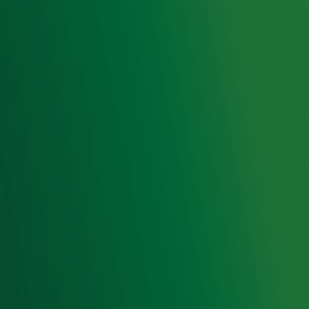
Livemuziek
Acties
Luisteren naar Radio 10
Voorwaarden
Privacyverklaring
Gebruiksvoorwaarden
Cookieverklaring
Digitale diensten
Cookie instellingen
Adverteren
Vacatures
Publieksservice
Toegankelijkheid
Contact met de Studio
0909-300 10 10
info@radio10.nl
Whatsapp met de Studio
Download de Radio 10 App
Volg Radio 10