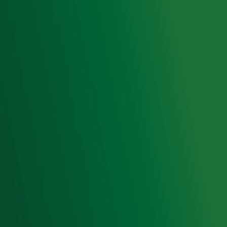
Voorwaarden
Privacyverklaring
Gebruiksvoorwaarden
Cookieverklaring
Digitale diensten
Cookie instellingen
Adverteren
Vacatures
Publieksservice
Toegankelijkheid
Contact met de Studio
0909-300 10 10
info@radio10.nl
Whatsapp met de Studio
Download de Radio 10 App
Volg Radio 10
©
2026 Talpa Network. Alle rechten voorbehouden. Geen
tekst- en datamining.
Radio 10