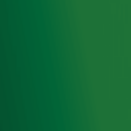
Ontvang onze nieuwsbrief
Meld je aan voor de nieuwsbrief van Radio 10 en blijf op
de hoogte van het laatste Radio 10-nieuws.
Aanmelden
Meld je aan voor onze wekelijkse nieuwsbrief met daarin
het laatste nieuws en aanbiedingen die wijzelf of in
samenwerking met onze partners organiseren. Je kunt je
op ieder moment afmelden. Zie voor meer informatie de
privacyverklaring
.
Snel naar
Home
Radiofrequenties Radio 10
Hitlijsten
Radio 10 DJ's
Radio 10 zenders
Livemuziek
Acties
Luisteren naar Radio 10