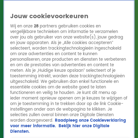
Jouw cookievoorkeuren
Wij en onze
28
partners gebruiken cookies en
vergelijkbare technieken om informatie te verzamelen
over jou als gebruiker van onze website(s), jouw gedrag
en jouw apparaten. Als je „Alle cookies accepteren”
Home
Acties
Radio 10 zenders
Radioshows
DJ's
Hitlijsten
selecteert, worden trackingtechnologieën ingeschakeld
Radio luisteren
om onze advertenties en content te kunnen
personaliseren, onze producten en diensten te verbeteren
Volg Radio 10
en om de prestaties van advertenties en content te
meten. Als je „Huidige keuze opslaan” selecteert of je
toestemming intrekt, worden deze trackingtechnologieën
uitgeschakeld. We gebruiken dan enkel functionele en
Zoeken
essentiële cookies om de website goed te laten
functioneren en veilig te houden. Je kunt dit menu op
ieder moment opnieuw openen om je keuzes te wijzigen of
Home
Online Radio Luisteren
Acties
Shows
Alle zenders
om je toestemming in te trekken door op de link Cookie-
Alle Nieuws Artikelen
instellingen onder aan de webpagina te klikken. Je
selecties zullen overal binnen onze Digitale Diensten
Henkjan Smits over Jerney Kaagman: 'Suzan & Freek kunnen zoveel geld
worden doorgevoerd.
Raadpleeg onze Cookieverklaring
verdienen door haar'
voor meer informatie.
Bekijk hier onze Digitale
Gisteren, 19:23
Diensten.