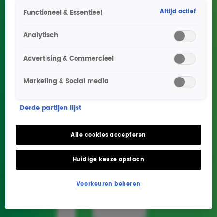
Entertainment
Altijd actief
Functioneel & Essentieel
Earth & Fire-zangeres Jerney Kaagman (79) overleden
Gisteren, 19:10
Muziek
Analytisch
Joy Beune gaat opnieuw de strijd aan met Jenning de Boo
Advertising & Commercieel
31 juli, 10:26
Entertainment
Marketing & Social media
Makelaar Alex van Keulen over actuele huizenmarkt: 'Koper heeft meer keuze'
31 juli, 10:08
Entertainment
Derde partijen lijst
Jeroen Nieuwenhuize is vader geworden!
28 juli, 11:31
Alle cookies accepteren
Entertainment
Zó klinkt de grunt-versie van zomerhit Zwoele Zomernachten
Huidige keuze opslaan
27 juli, 13:20
Entertainment
Voorkeuren beheren
Quiz: Mick Jagger is jarig! Hoe goed ken jij hem?
24 juli, 13:19
Entertainment