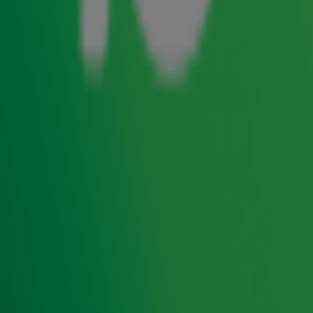
Dieven en oplichters: zo loop je minder risico op vakantie
24 juli, 09:59
Entertainment
Quiz: Hoe goed ken jij de grootste zomerhits?
22 juli, 14:45
Entertainment
Dit was de eerste reeks van de podcast Wat een tijd!
20 juli, 09:14
Entertainment
Hóéveel miljoen?! Peter Jan Rens heeft goed gesnoept van Onbegrijpelijk Haribo-
reclame
13 juli, 12:34
Entertainment
Zo namen Gordon & Froukje afscheid van Radio 10
10 juli, 09:15
Entertainment
1
2
3