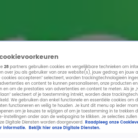
ren
cookievoorkeuren
ze
28
partners gebruiken cookies en vergelijkbare technieken om info
n over jou als gebruiker van onze website(s), jouw gedrag en jouw 
lle cookies accepteren” selecteert, worden trackingtechnologieën ing
dvertenties en content te kunnen personaliseren, onze producten en
n en om de prestaties van advertenties en content te meten. Als je „
laan” selecteert of je toestemming intrekt, worden deze trackingtec
keld. We gebruiken dan enkel functionele en essentiële cookies om 
aten functioneren en veilig te houden. Je kunt dit menu op ieder mo
penen om je keuzes te wijzigen of om je toestemming in te trekken 
ie-instellingen onder aan de webpagina te klikken. Je selecties zullen
ze Digitale Diensten worden doorgevoerd.
Raadpleeg onze Cookieve
r informatie.
Bekijk hier onze Digitale Diensten.