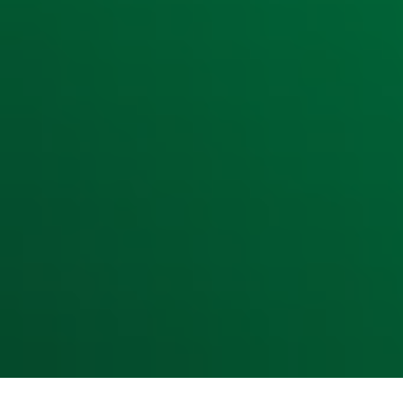
Home
Radiofrequenties Radio 10
Hitlijsten
Radio 10 DJ's
Radio 10 zenders
Livemuziek
Acties
Luisteren naar Radio 10
Voorwaarden
Privacyverklaring
Gebruiksvoorwaarden
Cookieverklaring
Digitale diensten
Cookie instellingen
Adverteren
Vacatures
Publieksservice
Toegankelijkheid
Contact met de Studio