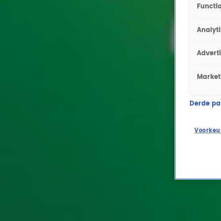
Functio
Analyt
Advert
Market
Derde part
Voorkeu
Ontvang onze nieuwsbrief
Meld je aan voor de nieuwsbrief van Radio 10 en blijf op d
Aanmelden
Meld je aan voor onze wekelijkse nieuwsbrief met daarin he
moment afmelden. Zie voor meer informatie de
privacyver
Snel naar