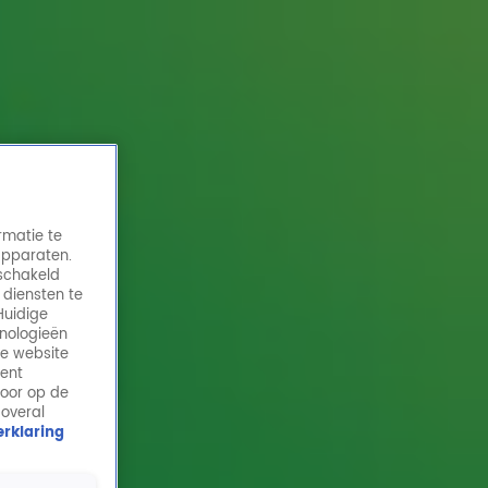
rmatie te
apparaten.
eschakeld
 diensten te
Huidige
hnologieën
de website
ment
door op de
 overal
rklaring