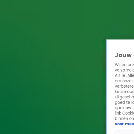
Home
Acties
Radio 10 zenders
Radioshows
DJ's
Hitlijsten
Radio luiste
Jouw 
Volg Radio 10
Wij en on
verzamele
Als je „A
Zoeken
om onze a
Home
Online Radio Luisteren
Acties
Shows
Alle zenders
verbetere
keuze ops
uitgescha
goed te l
opnieuw o
link Cook
binnen on
voor mee