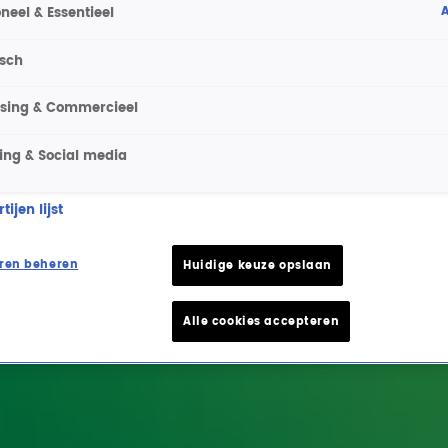
A
neel & Essentieel
isch
ising & Commercieel
ing & Social media
ijen lijst
ren beheren
Huidige keuze opslaan
Alle cookies accepteren
e hoogte van het laatste Radio 10-nieuws.
t laatste nieuws en aanbiedingen die wijzelf of in samenwe
klaring
.