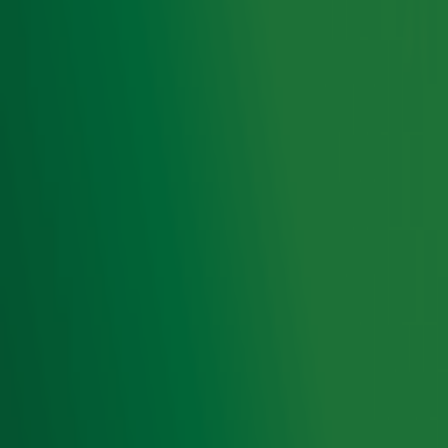
Guilty Pleasure Top 1000
Van ABBA tot Anita Meyer: dit is de Top 10 van de Guilty Pleasure Top 1000 (editie
2025)
Potje jeu de boules? Dit zijn de Guilty Pleasure activiteiten van de dj's!
Een lange met zalf? Dit zijn de Guilty Pleasure snacks van onze dj's! 🍟
Wat is nou echt dé definitie van een guilty pleasure?
Toon meer
Ontvang onze nieuwsbrief
Meld je aan voor de nieuwsbrief van Radio 10 en blijf op
de hoogte van het laatste Radio 10-nieuws.
Aanmelden
Meld je aan voor onze wekelijkse nieuwsbrief met daarin
het laatste nieuws en aanbiedingen die wijzelf of in
samenwerking met onze partners organiseren. Je kunt je