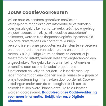
Jouw cookievoorkeuren
Wij en onze
28
partners gebruiken cookies en
vergelijkbare technieken om informatie te verzamelen
over jou als gebruiker van onze website(s), jouw gedrag
en jouw apparaten. Als je „Alle cookies accepteren”
Home
Acties
Radio 10 zenders
Radioshows
DJ's
Hitlijsten
selecteert, worden trackingtechnologieën ingeschakeld
Radio luisteren
om onze advertenties en content te kunnen
personaliseren, onze producten en diensten te verbeteren
Volg Radio 10
en om de prestaties van advertenties en content te
meten. Als je „Huidige keuze opslaan” selecteert of je
toestemming intrekt, worden deze trackingtechnologieën
uitgeschakeld. We gebruiken dan enkel functionele en
Zoeken
essentiële cookies om de website goed te laten
functioneren en veilig te houden. Je kunt dit menu op
ieder moment opnieuw openen om je keuzes te wijzigen of
Home
Online Radio Luisteren
Acties
Shows
Alle zenders
om je toestemming in te trekken door op de link Cookie-
Guilty Pleasure Top 1000
instellingen onder aan de webpagina te klikken. Je
selecties zullen overal binnen onze Digitale Diensten
Van ABBA tot Wham! en van Spice Girls tot André Hazes:
worden doorgevoerd.
Raadpleeg onze Cookieverklaring
van vrijdag 23 t/m 30 januari zing je schaamteloos mee
voor meer informatie.
Bekijk hier onze Digitale
met de Guilty Pleasure Top 1000 op Radio 10.
Diensten.