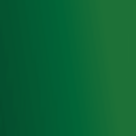
op ieder moment afmelden. Zie voor meer informatie de
privacyverklaring
.
Snel naar
Home
Radiofrequenties Radio 10
Hitlijsten
Radio 10 DJ's
Radio 10 zenders
Livemuziek
Acties
Luisteren naar Radio 10
Voorwaarden
Privacyverklaring
Gebruiksvoorwaarden
Cookieverklaring
Digitale diensten
Cookie instellingen
Adverteren