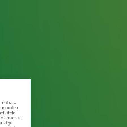
rmatie te
apparaten.
eschakeld
 diensten te
Huidige