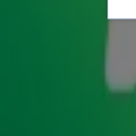
Win tickets voor Symphon
Op vrijdag 17 en zaterdag 18 oktober keert Symphonica
Dome met deze keer als hoofdartiest Eros Ramazzotti! 
Orchestra, is ook het begin van Eros' World Tour Gala
grote artiesten, bijzondere gasten en... misschien ook
kans op Tickets van 10.