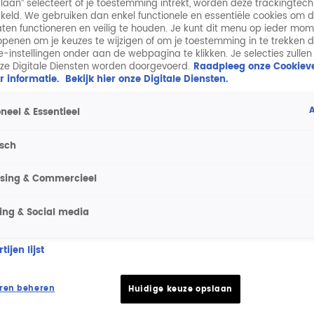
laan” selecteert of je toestemming intrekt, worden deze trackingtec
keld. We gebruiken dan enkel functionele en essentiële cookies om 
aten functioneren en veilig te houden. Je kunt dit menu op ieder mo
penen om je keuzes te wijzigen of om je toestemming in te trekken 
ie-instellingen onder aan de webpagina te klikken. Je selecties zullen
ze Digitale Diensten worden doorgevoerd.
Raadpleeg onze Cookieve
r informatie.
Bekijk hier onze Digitale Diensten.
A
neel & Essentieel
isch
ising & Commercieel
ing & Social media
ijen lijst
ren beheren
Huidige keuze opslaan