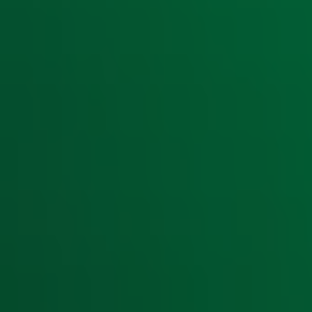
Meld je aan voor de nieuwsbrief van Radio 10 en blijf op d
Aanmelden
Meld je aan voor onze wekelijkse nieuwsbrief met daarin he
moment afmelden. Zie voor meer informatie de
privacyver
Snel naar
Home
Radiofrequenties Radio 10
Hitlijsten
Radio 10 DJ's
Radio 10 zenders
Livemuziek
Acties
Luisteren naar Radio 10
Voorwaarden
Privacyverklaring
Gebruiksvoorwaarden
Cookieverklaring
Digitale diensten
Cookie instellingen