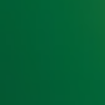
Hoe maak je kans?
Hoor je van maandag 7 april t/m vrijdag 11 april de oproe
App dan
naar de studio met de
gratis Radio 10 ap
tickets
Kom je live in de uitzending? Dan win jij twee tickets voo
oktober 2025 in de Ziggo Dome;
Ook online maak je kans op tickets voor Symphonica in Ro
je timeline goed in de gaten;
Extra kans maken op Tickets van 10? Schrijf je in voor onze
Op deze actie zijn
aanvullende spelvoorwaarden
van toepa
Symphonica in Rosso
De Italiaanse zanger Eros Ramazzotti is dit jaar de hoofda
2025 voert de singer-songwriter in de Ziggo Dome zijn lege
uit. Samen met The European Pop Orchestra onder leiding 
Ramazzotti een vooruitblik op zijn aankomende wereldtourn
Première. Een unieke show met bekende hits zoals ‘Se bas