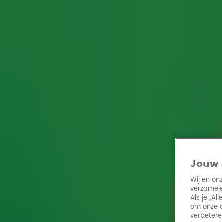
Home
Acties
Radio 10 zenders
Radioshows
DJ's
Hitlijsten
Radio luiste
Volg Radio 10
Zoeken
Home
Online Radio Luisteren
Acties
Shows
Alle zenders
Jouw 
Wij en on
verzamele
Als je „A
om onze a
verbetere