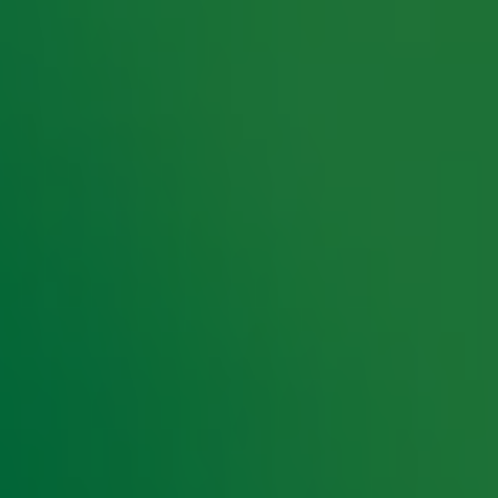
p om tickets te winnen voor Symphonica in Rosso?
p
;
r Symphonica in Rosso met Eros Ramazzotti op 17
sso. Volg ons op
Instagram
en
Facebook
en houd
 nieuwsbrief.
ssing.
rtiest van Symphonica in Rosso. Op 17 & 18 oktober
ndarische repertoire voor het eerst met orkest
van Guido Dieteren en een superband geeft Eros
ee tijdens de exclusieve World Tour Gala
tasse una canzone’, ‘Un'emozione per sempre’ en