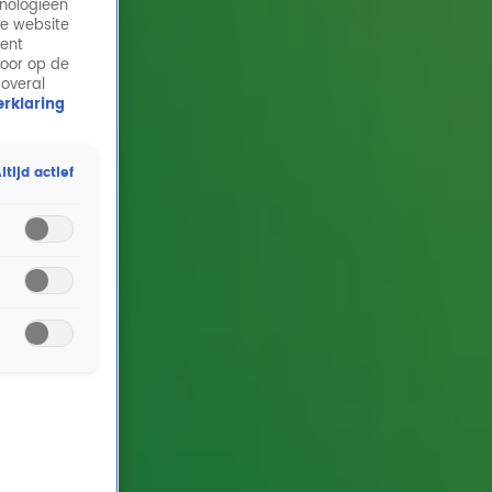
hnologieën
de website
ment
door op de
 overal
rklaring
ltijd actief