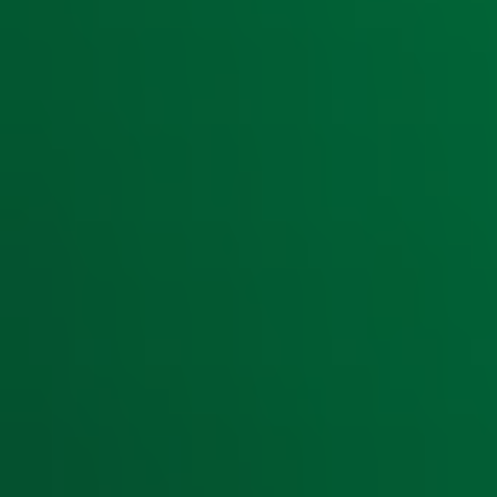
‘Musica è’ en bijzondere gastartiesten. Tickets zijn
nu te ko
Deel deze actie
Ontvang onze nieuwsbrief