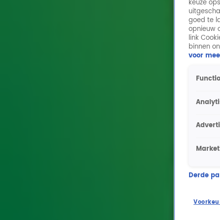
keuze ops
uitgescha
goed te l
opnieuw o
link Cook
binnen on
voor mee
Functio
Analyt
Advert
Market
Derde part
Voorkeu