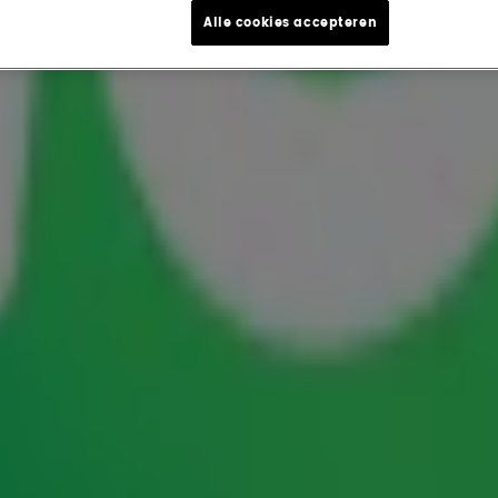
Alle cookies accepteren
ica in Rosso met Eros Ram
 in Rosso terug naar een roodgekleurde Ziggo
Het concert, begeleid door The European Pop
 Première. Verwacht spetterende optredens van
 jouw aanwezigheid! Van 7 t/m 11 april maak je