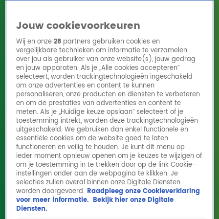
Jouw cookievoorkeuren
Wij en onze
28
partners gebruiken cookies en
vergelijkbare technieken om informatie te verzamelen
over jou als gebruiker van onze website(s), jouw gedrag
en jouw apparaten. Als je „Alle cookies accepteren”
Home
Acties
Radio 10 zenders
Radioshows
DJ's
Hitlijsten
selecteert, worden trackingtechnologieën ingeschakeld
Radio luisteren
om onze advertenties en content te kunnen
personaliseren, onze producten en diensten te verbeteren
Volg Radio 10
en om de prestaties van advertenties en content te
meten. Als je „Huidige keuze opslaan” selecteert of je
toestemming intrekt, worden deze trackingtechnologieën
uitgeschakeld. We gebruiken dan enkel functionele en
Zoeken
essentiële cookies om de website goed te laten
functioneren en veilig te houden. Je kunt dit menu op
ieder moment opnieuw openen om je keuzes te wijzigen of
Home
Online Radio Luisteren
Acties
Shows
Alle zenders
om je toestemming in te trekken door op de link Cookie-
instellingen onder aan de webpagina te klikken. Je
selecties zullen overal binnen onze Digitale Diensten
worden doorgevoerd.
Raadpleeg onze Cookieverklaring
voor meer informatie.
Bekijk hier onze Digitale
Diensten.