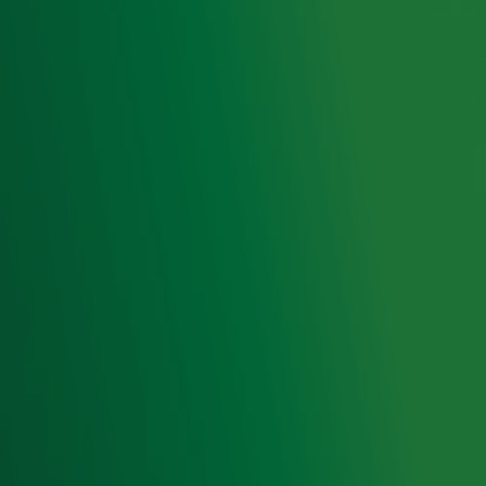
op ieder moment afmelden. Zie voor meer informatie de
privacyverklaring
.
Snel naar
Home
Radiofrequenties Radio 10
Hitlijsten
Radio 10 DJ's
Radio 10 zenders
Livemuziek
Acties
Luisteren naar Radio 10
Voorwaarden
Privacyverklaring
Gebruiksvoorwaarden
Cookieverklaring
Digitale diensten
Cookie instellingen
Adverteren