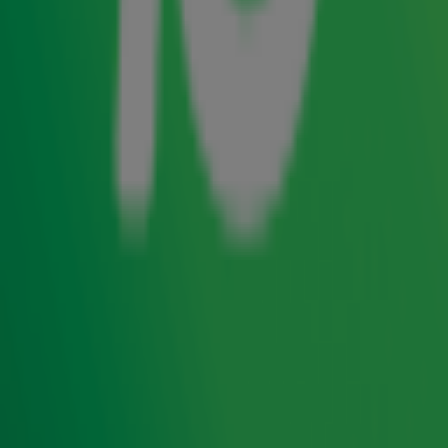
Radio 10 om kans te maken op tickets van 10 voor de
.
Big Love Tour
Hoe maak je kans?
Luister van maandag 8 t/m vrijdag 12 juni naar Radio 10;
Hoor je een hit van UB40? App dan
naar de studio
tickets
met de gratis Radio 10 app;
Kom je live in de uitzending? Dan win jij twee tickets voor
UB40 ft. Ali Campbell, op 15 december 2026 in Rotterdam
Ahoy;
Ook online maak je natuurlijk kans! Volg Radio 10
op
Instagram
en houd je timeline goed in de gaten;
Extra kans maken op tickets van 10? Schrijf je dan in voor
onze nieuwsbrief.
Op deze actie zijn
aanvullende spelvoorwaarden
van
toepassing.
UB40 ft. Ali Campbell - Big Love Tour