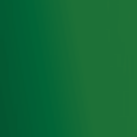
Hits, hits, hits! Al meer dan vier decennia brengen UB40
featuring Ali Campbell hun eigen interpretatie van
reggaemuziek naar een publiek over de hele wereld.
Nederland is daarbij altijd een favoriete bestemming in
het tourschema. Met de
blikken ze terug
Big Love Tour 2026
op de geschiedenis van de band, hun bekende nummers
én op de blijvende populariteit van reggae. Kijk voor alle
info over de show en kaartverkoop op
mojo.nl/UB40
.
Deel deze actie
Ontvang onze nieuwsbrief
Meld je aan voor de nieuwsbrief van Radio 10 en blijf op
de hoogte van het laatste Radio 10-nieuws.
Aanmelden
Meld je aan voor onze wekelijkse nieuwsbrief met daarin
het laatste nieuws en aanbiedingen die wijzelf of in
samenwerking met onze partners organiseren. Je kunt je