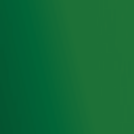
10-avondshow Laat Met Lex.
Ontvang onze nieuwsbrief
Meld je aan voor de nieuwsbrief van Radio 10 en blijf op
de hoogte van het laatste Radio 10-nieuws.
Aanmelden
Meld je aan voor onze wekelijkse nieuwsbrief met daarin
het laatste nieuws en aanbiedingen die wijzelf of in
samenwerking met onze partners organiseren. Je kunt je
op ieder moment afmelden. Zie voor meer informatie de
privacyverklaring
.
Snel naar
Home
Radiofrequenties Radio 10
Hitlijsten
Radio 10 DJ's
Radio 10 zenders
Livemuziek
Acties
Luisteren naar Radio 10