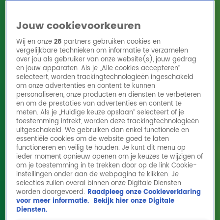
Jouw cookievoorkeuren
Wij en onze
28
partners gebruiken cookies en
vergelijkbare technieken om informatie te verzamelen
over jou als gebruiker van onze website(s), jouw gedrag
en jouw apparaten. Als je „Alle cookies accepteren”
Home
Acties
Radio 10 zenders
Radioshows
DJ's
Hitlijsten
selecteert, worden trackingtechnologieën ingeschakeld
Radio luisteren
om onze advertenties en content te kunnen
personaliseren, onze producten en diensten te verbeteren
Volg Radio 10
en om de prestaties van advertenties en content te
meten. Als je „Huidige keuze opslaan” selecteert of je
toestemming intrekt, worden deze trackingtechnologieën
uitgeschakeld. We gebruiken dan enkel functionele en
Zoeken
essentiële cookies om de website goed te laten
functioneren en veilig te houden. Je kunt dit menu op
ieder moment opnieuw openen om je keuzes te wijzigen of
Home
Online Radio Luisteren
Acties
Shows
Alle zenders
om je toestemming in te trekken door op de link Cookie-
instellingen onder aan de webpagina te klikken. Je
selecties zullen overal binnen onze Digitale Diensten
worden doorgevoerd.
Raadpleeg onze Cookieverklaring
voor meer informatie.
Bekijk hier onze Digitale
Diensten.