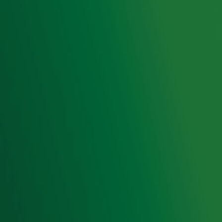
Voorwaarden
Privacyverklaring
Gebruiksvoorwaarden
Cookieverklaring
Digitale diensten
Cookie instellingen
Adverteren
Vacatures
Publieksservice
Toegankelijkheid
Contact met de Studio
0909-300 10 10
info@radio10.nl
Whatsapp met de Studio
Download de Radio 10 App
Volg Radio 10
©
2026 Talpa Network. Alle rechten voorbehouden. Geen
tekst- en datamining.
Radio 10